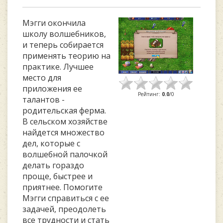
Мэгги окончила
школу волшебников,
и теперь собирается
применять теорию на
практике. Лучшее
место для
приложения ее
Рейтинг
:
0.0
/
0
талантов -
родительская ферма.
В сельском хозяйстве
найдется множество
дел, которые с
волшебной палочкой
делать гораздо
проще, быстрее и
приятнее. Помогите
Мэгги справиться с ее
задачей, преодолеть
все трудности и стать