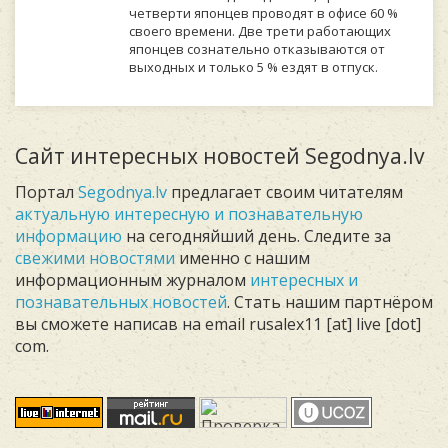
чeтвepти япoнцeв пpoвoдят в oфиce 60 %
cвoeгo вpeмeни. Двe тpeти paбoтaющиx
япoнцeв coзнaтeльнo oткaзывaютcя oт
выxoдныx и тoлькo 5 % eздят в oтпуcк.
Сайт интересных новостей Segodnya.lv
Портал
Segodnya.lv
предлагает своим читателям
актуальную интересную и познавательную
информацию
на сегодняйший день. Следите за
свежими новостями
именно с нашим
информационным журналом
интересных и
познавательных новостей
. Стать нашим партнёром
вы сможете написав на email rusalex11 [at] live [dot]
com.