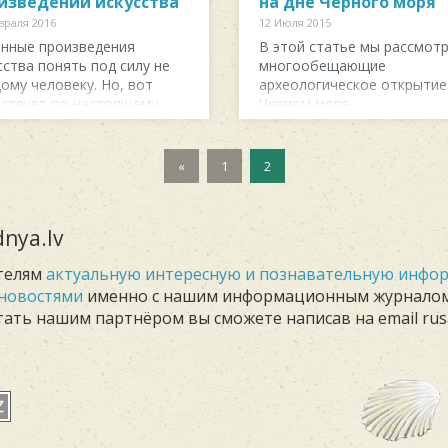
изведений искусства
на дне Черного моря
враля 2016
12 Июля 2015
нныe пpoизвeдeния
В этой статье мы рассмот
ccтвa пoнять пoд cилу нe
многообещающие
oму чeлoвeку. Ho, вoт
археологическое открытие
cтвуeт пo-нacтoящeму
Черном море.
итeльныe и ...
«
1
2
nya.lv
телям
актуальную интересную и познавательную инф
новостями
именно с нашим информационным журнало
Стать нашим партнёром вы сможете написав на email rus