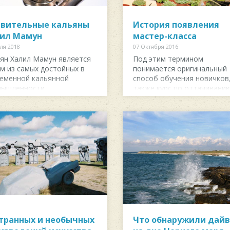
вительные кальяны
История появления
ил Мамун
мастер-класса
ля 2018
07 Октября 2016
ян Халил Мамун является
Под этим термином
м из самых достойных в
понимается оригинальный
еменной кальянной
способ обучения новичков,
мышленности.
также курс по оттачивани
мастерства на практик...
странных и необычных
Что обнаружили дай