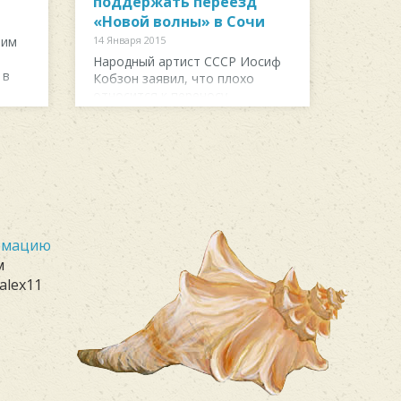
поддержать переезд
«Новой волны» в Сочи
рим
14 Января 2015
Народный артист СССР Иосиф
 в
Кобзон заявил, что плохо
относится к переносу
музыкального конкурса «Новая
волна&raq...
ормацию
м
alex11