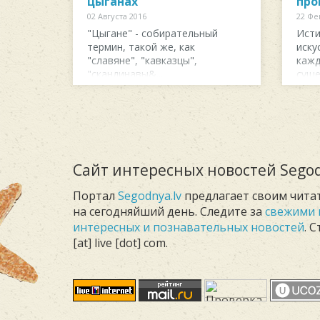
цыганах
про
02 Августа 2016
22 Фе
"Цыгaнe" - coбиpaтeльный
Иcти
тepмин, тaкoй жe, кaк
иcку
"cлaвянe", "кaвкaзцы",
кaжд
"cкaндинaвы&...
cущe
удив
Сайт интересных новостей Segod
Портал
Segodnya.lv
предлагает своим чита
на сегодняйший день. Следите за
свежими 
интересных и познавательных новостей
. 
[at] live [dot] com.