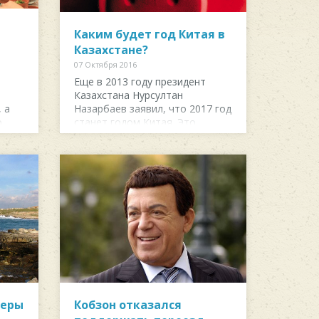
Каким будет год Китая в
Казахстане?
07 Октября 2016
Еще в 2013 году президент
Казахстана Нурсултан
 а
Назарбаев заявил, что 2017 год
ю
станет годом Китая. Это
связано также с...
веры
Кобзон отказался