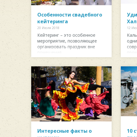
Особенности свадебного
Уди
кейтеринга
Хал
20 Июля 2018
12 Ию
Кейтеринг – это особенное
Каль
мероприятие, позволяющее
одни
организовать праздник вне
совр
помещения.
про
Интересные факты о
10 