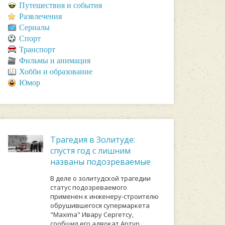
Путешествия и события
Развлечения
Сериалы
Спорт
Транспорт
Фильмы и анимация
Хобби и образование
Юмор
Трагедия в Золитуде:
спустя год с лишним
названы подозреваемые
В деле о золитудской трагедии
статус подозреваемого
применен к инженеру-строителю
обрушившегося супермаркета
"Maxima" Ивару Сергетсу,
сообщил его адвокат Артур