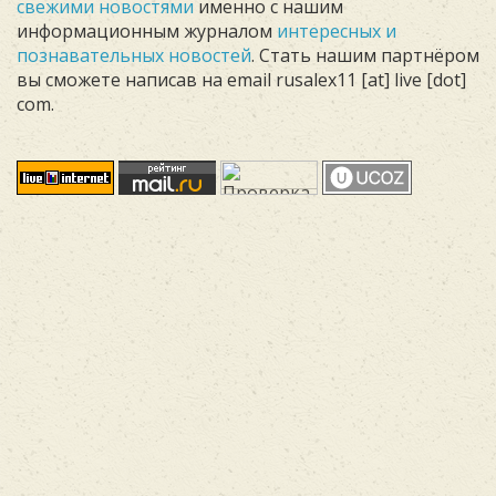
свежими новостями
именно с нашим
информационным журналом
интересных и
познавательных новостей
. Стать нашим партнёром
вы сможете написав на email rusalex11 [at] live [dot]
com.