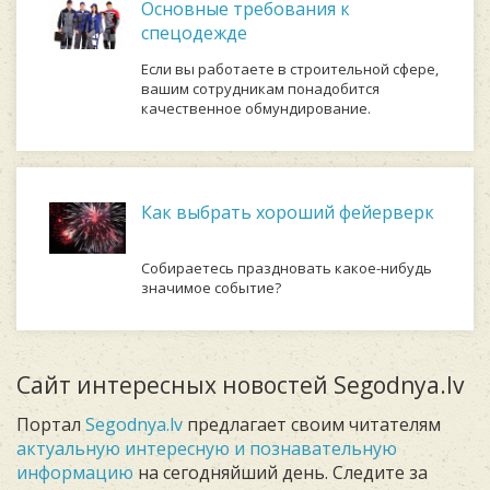
Основные требования к
спецодежде
Если вы работаете в строительной сфере,
вашим сотрудникам понадобится
качественное обмундирование.
Как выбрать хороший фейерверк
Собираетесь праздновать какое-нибудь
значимое событие?
Сайт интересных новостей Segodnya.lv
Портал
Segodnya.lv
предлагает своим читателям
актуальную интересную и познавательную
информацию
на сегодняйший день. Следите за