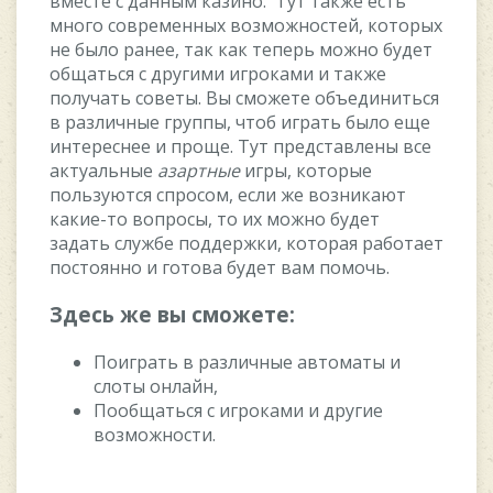
вместе с данным казино. Тут также есть
много современных возможностей, которых
не было ранее, так как теперь можно будет
общаться с другими игроками и также
получать советы. Вы сможете объединиться
в различные группы, чтоб играть было еще
интереснее и проще. Тут представлены все
актуальные
азартные
игры, которые
пользуются спросом, если же возникают
какие-то вопросы, то их можно будет
задать службе поддержки, которая работает
постоянно и готова будет вам помочь.
Здесь же вы сможете:
Поиграть в различные автоматы и
слоты онлайн,
Пообщаться с игроками и другие
возможности.