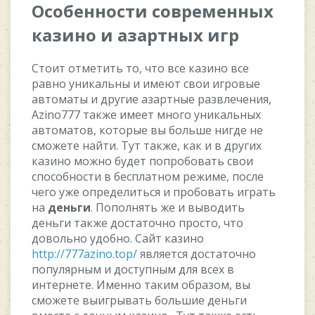
Особенности современных
казино и азартных игр
Стоит отметить то, что все казино все
равно уникальны и имеют свои игровые
автоматы и другие азартные развлечения,
Azino777 также имеет много уникальных
автоматов, которые вы больше нигде не
сможете найти. Тут также, как и в других
казино можно будет попробовать свои
способности в бесплатном режиме, после
чего уже определиться и пробовать играть
на
деньги
. Пополнять же и выводить
деньги также достаточно просто, что
довольно удобно. Сайт казино
http://777azino.top/
является достаточно
популярным и доступным для всех в
интернете. Именно таким образом, вы
сможете выигрывать большие деньги