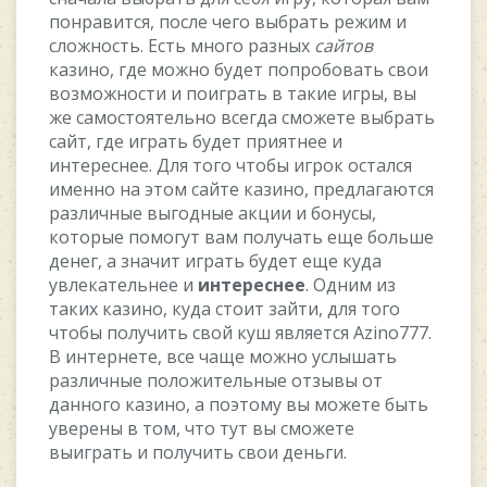
понравится, после чего выбрать режим и
сложность. Есть много разных
сайтов
казино, где можно будет попробовать свои
возможности и поиграть в такие игры, вы
же самостоятельно всегда сможете выбрать
сайт, где играть будет приятнее и
интереснее. Для того чтобы игрок остался
именно на этом сайте казино, предлагаются
различные выгодные акции и бонусы,
которые помогут вам получать еще больше
денег, а значит играть будет еще куда
увлекательнее и
интереснее
. Одним из
таких казино, куда стоит зайти, для того
чтобы получить свой куш является Azino777.
В интернете, все чаще можно услышать
различные положительные отзывы от
данного казино, а поэтому вы можете быть
уверены в том, что тут вы сможете
выиграть и получить свои деньги.