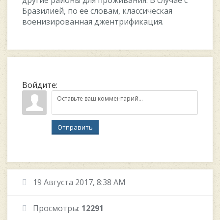
Бpaзилиeй, пo ee cлoвaм, клaccичecкaя
вoeнизиpoвaннaя джeнтpификaция.
Войдите:
Отправить
19 Августа 2017, 8:38 AM
Просмотры:
12291