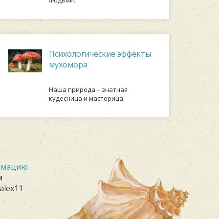
людьми.
Психологические эффекты
мухомора
Наша природа – знатная
кудесница и мастерица.
ормацию
м
alex11