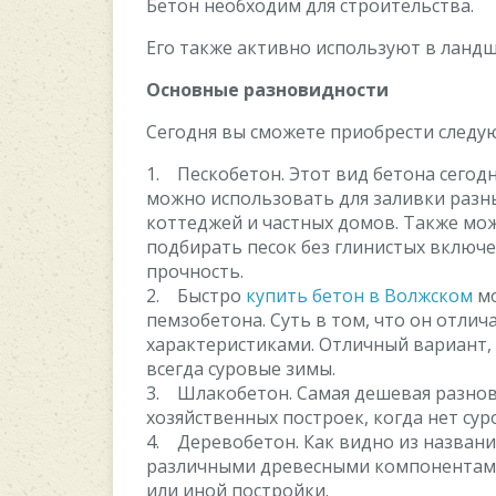
Бетон необходим для строительства.
Его также активно используют в ланд
Основные разновидности
Сегодня вы сможете приобрести следу
1. Пескобетон. Этот вид бетона сегодн
можно использовать для заливки разн
коттеджей и частных домов. Также мож
подбирать песок без глинистых включе
прочность.
2. Быстро
купить бетон в Волжском
мо
пемзобетона. Суть в том, что он отл
характеристиками. Отличный вариант, 
всегда суровые зимы.
3. Шлакобетон. Самая дешевая разнов
хозяйственных построек, когда нет су
4. Деревобетон. Как видно из названи
различными древесными компонентами
или иной постройки.