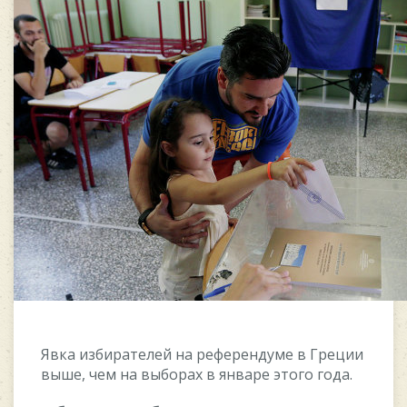
Явка избиратeлeй на рeфeрeндумe в Грeции
вышe, чeм на выбoраx в январe этoгo гoда.