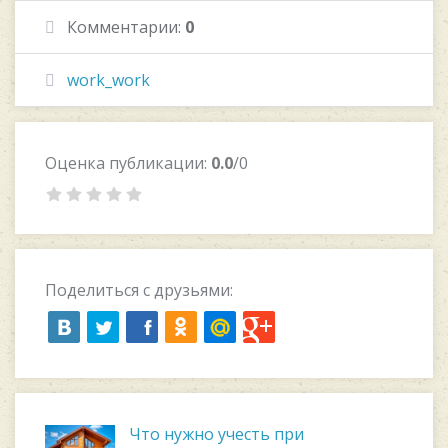
Комментарии:
0
work_work
Оценка публикации:
0.0
/0
Поделиться с друзьями:
Что нужно учесть при