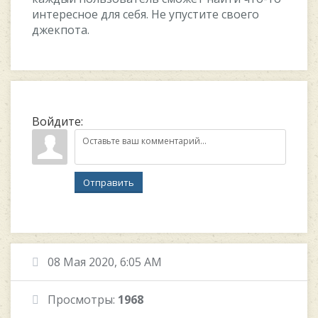
интересное для себя. Не упустите своего
джекпота.
Войдите:
Отправить
08 Мая 2020, 6:05 AM
Просмотры:
1968