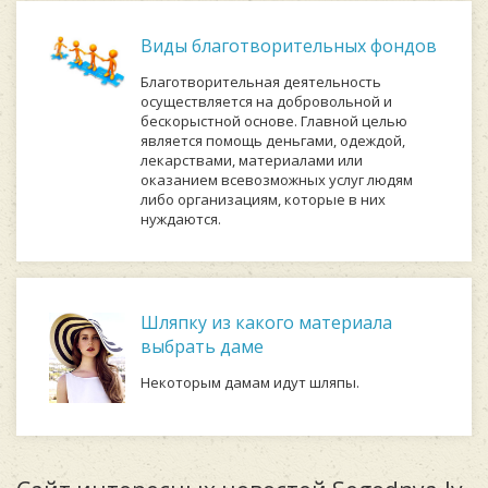
Виды благотворительных фондов
Благотворительная деятельность
осуществляется на добровольной и
бескорыстной основе. Главной целью
является помощь деньгами, одеждой,
лекарствами, материалами или
оказанием всевозможных услуг людям
либо организациям, которые в них
нуждаются.
Шляпку из какого материала
выбрать даме
Некоторым дамам идут шляпы.