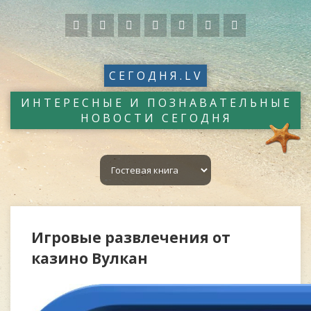
СЕГОДНЯ.LV
ИНТЕРЕСНЫЕ И ПОЗНАВАТЕЛЬНЫЕ
НОВОСТИ СЕГОДНЯ
Игровые развлечения от
казино Вулкан