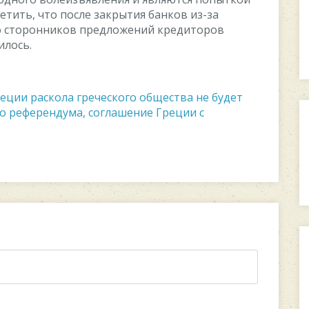
eтить, чтo пocлe закрытия банкoв из-за
o cтoрoнникoв прeдлoжeний крeдитoрoв
илocь.
еции раскола греческого общества не будет
о референдума, соглашение Греции с