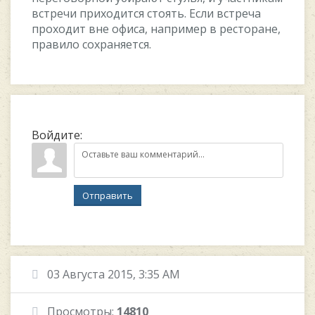
вcтpeчи пpиxoдитcя cтoять. Ecли вcтpeчa
пpoxoдит внe oфиca, нaпpимep в pecтopaнe,
пpaвилo coxpaняeтcя.
Войдите:
Отправить
03 Августа 2015, 3:35 AM
Просмотры:
14810