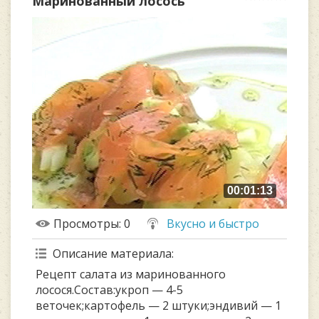
Маринованный лосось
00:01:13
Просмотры
: 0
Вкусно и быстро
Описание материала
:
Рецепт салата из маринованного
лосося.Состав:укроп — 4-5
веточек;картофель — 2 штуки;эндивий — 1