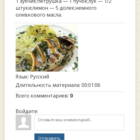
1 зубчик;петрушка — 1 пучок;лук — 1/2
штуки;лимон — 5 долек;немного
оливкового масла.
Язык
: Русский
Длительность материала
: 00:01:06
Всего комментариев
:
0
Войдите:
Отправить