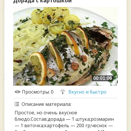
Дорада с картошкой
00:01:06
Просмотры
: 0
Вкусно и быстро
Описание материала
:
Простое, но очень вкусное
блюдо.Состав:дорада — 1 штука;розмарин
— 1 веточка;картофель — 200 гр;чеснок —