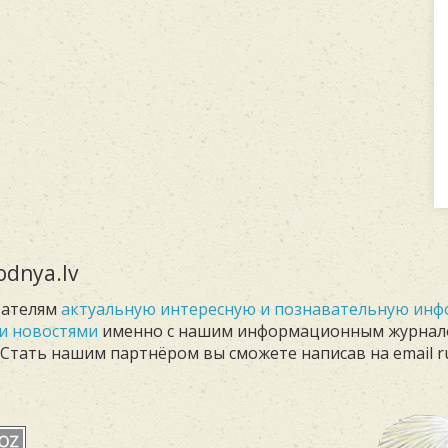
dnya.lv
тателям
актуальную интересную и познавательную ин
и новостями
именно с нашим информационным журна
. Стать нашим партнёром вы сможете написав на email r