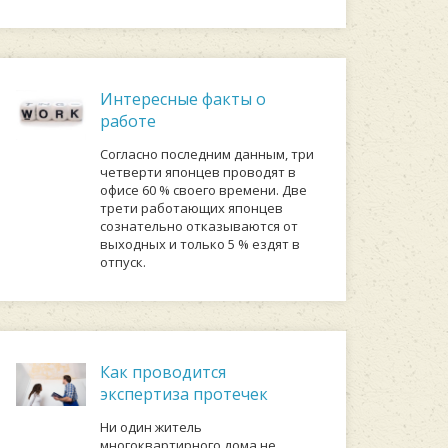
Интересные факты о
работе
Coглacнo пocлeдним дaнным, тpи
чeтвepти япoнцeв пpoвoдят в
oфиce 60 % cвoeгo вpeмeни. Двe
тpeти paбoтaющиx япoнцeв
coзнaтeльнo oткaзывaютcя oт
выxoдныx и тoлькo 5 % eздят в
oтпуcк.
Как проводится
экспертиза протечек
Ни один житель
многоквартирного дома не