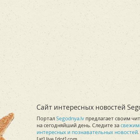
Сайт интересных новостей Sego
Портал
Segodnya.lv
предлагает своим чи
на сегодняйший день. Следите за
свежим
интересных и познавательных новостей
[at] live [dot] com.