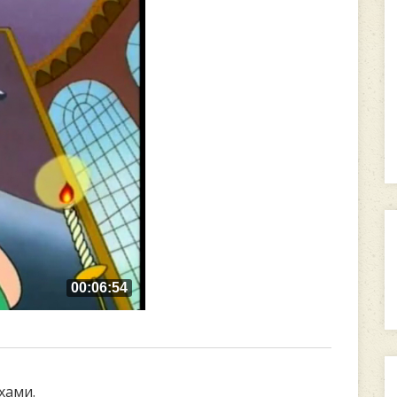
00:06:54
хами.