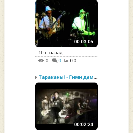
00:03:05
10 г. назад
0
0
0.0
Тараканы! - Гимн демокр...
00:02:24