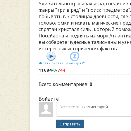
Удивительно красивая игра, соединивш
жанры "три в ряд" и "поиск предметов"
побывать в 7 столицах древности, где
головоломки и искать магические пре
спрятан кристалл силы, который помо
Посейдона и поднять из моря Атлантид
вы соберете чудесные талисманы и уз
интересных исторических фактов.
Играть онлайн
Скачать для
PC
11684
/
0
/
744
Всего комментариев
:
0
Войдите:
Отправить