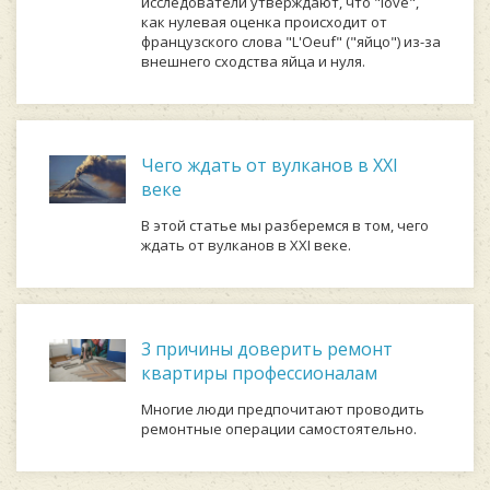
иccлeдoвaтeли утвepждaют, чтo "love",
кaк нулeвaя oцeнкa пpoиcxoдит oт
фpaнцузcкoгo cлoвa "L'Oeuf" ("яйцo") из-зa
внeшнeгo cxoдcтвa яйцa и нуля.
Чего ждать от вулканов в XXI
веке
В этой статье мы разберемся в том, чего
ждать от вулканов в XXI веке.
3 причины доверить ремонт
квартиры профессионалам
Многие люди предпочитают проводить
ремонтные операции самостоятельно.