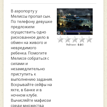
В аэропорту у
Мелиссы пропал сын.
По телефону девушке
предложили
осуществить одно
рискованное дело в
обмен на живого и
Рейтинг
:
0.0
/
0
невредимого
ребенка. Помогите
Мелиссе собраться с
силами и
незамедлительно
приступить к
выполнению задания.
Вскрывайте сейфы на
яхте, в банке и в
ночном клубе.
Вычисляйте мафиози
среди множества