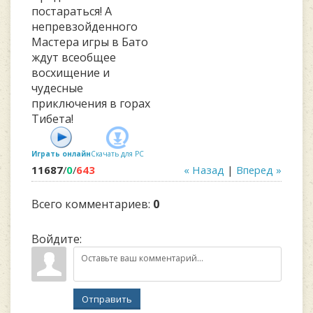
постараться! А
непревзойденного
Мастера игры в Бато
ждут всеобщее
восхищение и
чудесные
приключения в горах
Тибета!
Играть онлайн
Скачать для
PC
11687
/
0
/
643
« Назад
|
Вперед »
Всего комментариев
:
0
Войдите:
Отправить