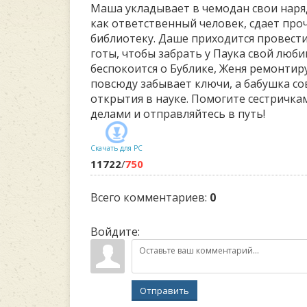
Маша укладывает в чемодан свои наряд
как ответственный человек, сдает пр
библиотеку. Даше приходится провест
готы, чтобы забрать у Паука свой люби
беспокоится о Бублике, Женя ремонтир
повсюду забывает ключи, а бабушка с
открытия в науке. Помогите сестричка
делами и отправляйтесь в путь!
Скачать для
PC
11722
/
750
Всего комментариев
:
0
Войдите:
Отправить