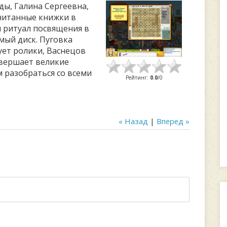
ы, Галина Сергеевна,
очитанные книжки в
и ритуал посвящения в
мый диск. Пуговка
ует ролики, Васнецов
овершает великие
м разобраться со всеми
Рейтинг
:
0.0
/
0
« Назад
|
Вперед »