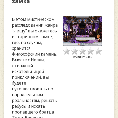
замка
В этом мистическом
расследовании жанра
"я ищу" вы окажетесь
в старинном замке,
где, по слухам,
хранится
Философский камень.
Рейтинг
:
0.0
/
0
Вместе с Нелли,
отважной
искательницей
приключений, вы
будете
путешествовать по
параллельным
реальностям, решать
ребусы и искать
пропавшего братца
Тома. Вас ждет