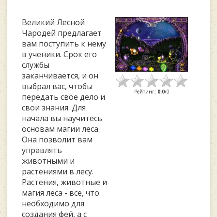
Великий Лесной
Чародей предлагает
вам поступить к нему
в ученики. Срок его
службы
заканчивается, и он
выбрал вас, чтобы
Рейтинг
:
0.0
/
0
передать свое дело и
свои знания. Для
начала вы научитесь
основам магии леса.
Она позволит вам
управлять
животными и
растениями в лесу.
Растения, животные и
магия леса - все, что
необходимо для
создания фей, а с