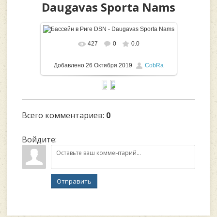
Daugavas Sporta Nams
427
0
0.0
В реальном размере
1600x1068
/
Добавлено
26 Октября 2019
CobRa
671.1Kb
Всего комментариев
:
0
Войдите:
Отправить