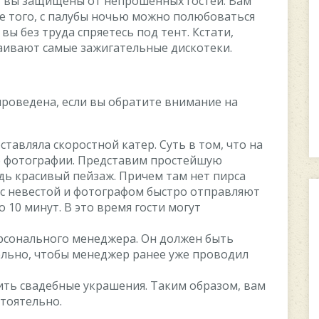
е» вы защищены от непрошенных гостей. Вам
ее того, с палубы ночью можно полюбоваться
 вы без труда спряетесь под тент. Кстати,
раивают самые зажигательные дискотеки.
проведена, если вы обратите внимание на
тавляла скоростной катер. Суть в том, что на
е фотографии. Представим простейшую
дь красивый пейзаж. Причем там нет пирса
 с невестой и фотографом быстро отправляют
о 10 минут. В это время гости могут
рсонального менеджера. Он должен быть
льно, чтобы менеджер ранее уже проводил
ть свадебные украшения. Таким образом, вам
стоятельно.