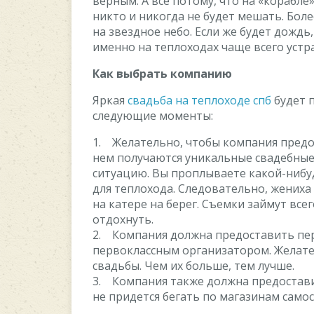
верным. А все потому, что на «корабл
никто и никогда не будет мешать. Бол
на звездное небо. Если же будет дождь,
именно на теплоходах чаще всего уст
Как выбрать компанию
Яркая
свадьба на теплоходе спб
будет 
следующие моменты:
1. Желательно, чтобы компания предос
нем получаются уникальные свадебны
ситуацию. Вы проплываете какой-нибу
для теплохода. Следовательно, жениха
на катере на берег. Съемки займут всег
отдохнуть.
2. Компания должна предоставить пе
первоклассным организатором. Желате
свадьбы. Чем их больше, тем лучше.
3. Компания также должна предостави
не придется бегать по магазинам само