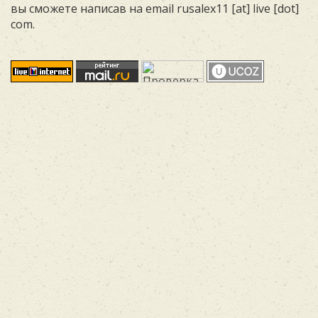
вы сможете написав на email rusalex11 [at] live [dot]
com.