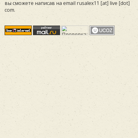
вы сможете написав на email rusalex11 [at] live [dot]
com.