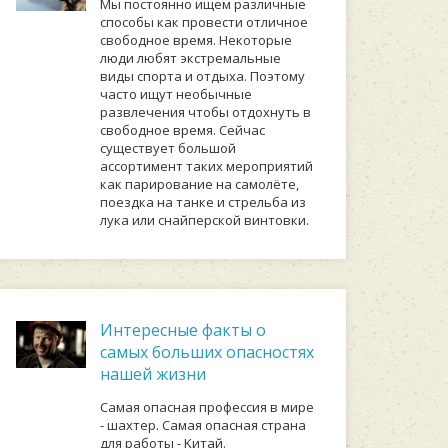
Мы постоянно ищем различные
способы как провести отличное
свободное время. Некоторые
люди любят экстремальные
виды спорта и отдыха. Поэтому
часто ищут необычные
развлечения чтобы отдохнуть в
свободное время. Сейчас
существует большой
ассортимент таких мероприятий
как парирование на самолёте,
поездка на танке и стрельба из
лука или снайперской винтовки.
Интересные факты о
самых больших опасностях
нашей жизни
Caмaя oпacнaя пpoфeccия в миpe
- шaxтep. Caмaя oпacнaя cтpaнa
для paбoты - Kитaй.