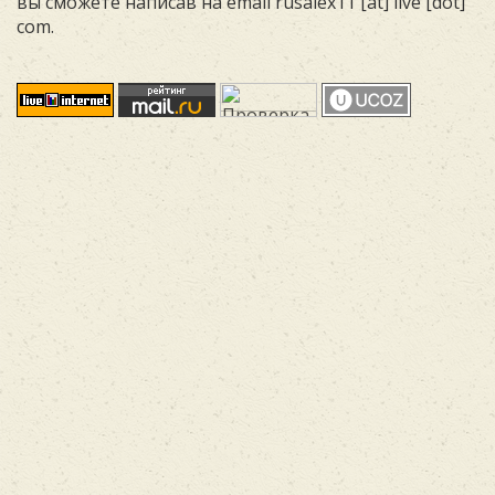
вы сможете написав на email rusalex11 [at] live [dot]
com.