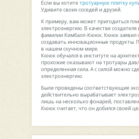
Если вы хотите
тротуарную плитку куп
Удивите своих соседей и друзей.
К примеру, вам может пригодиться пл
электроэнергию. В качестве создателя
фамилии Кимбалл-Кююк. Кююк заявил о 
создавать инновационные продукты. П
в нашем скучном мире.
Кююк обучался в институте на архитек
прохожие оказывают на тротуары давле
определенная сила. А с силой можно сд
электроэнергию.
Были проведены соответствующие эксп
действительно вырабатывает электроэ
лишь на несколько фонарей, поставлен
Кююк считает, что он добился своей це