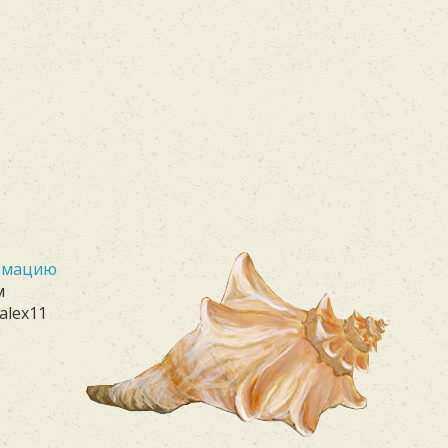
ормацию
м
alex11