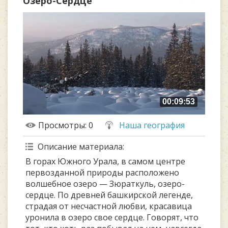
Озеро-Сердце
00:09:53
Просмотры
: 0
Наша география
Описание материала
:
В горах Южного Урала, в самом центре
первозданной природы расположено
волшебное озеро — Зюраткуль, озеро-
сердце. По древней башкирской легенде,
страдая от несчастной любви, красавица
уронила в озеро свое сердце. Говорят, что