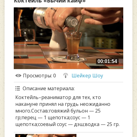
Коктейль «Бычий кайф»
00:01:54
Просмотры
: 0
Шейкер Шоу
Описание материала
:
Коктейль–реаниматор для тех, кто
накануне принял на грудь неожиданно
много.Состав:говяжий бульон — 25
гр;перец — 1 щепотка;соус — 1
щепотка;соевый соус — дэш;водка — 25 гр.