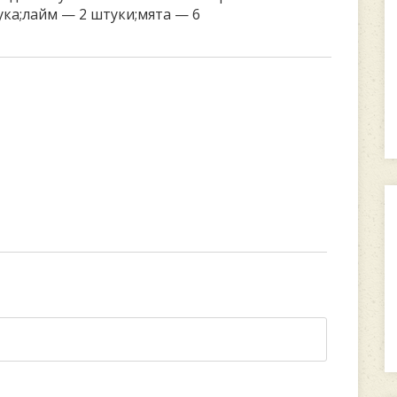
ука;лайм — 2 штуки;мята — 6