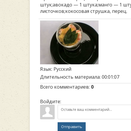
штук;авокадо — 1 штука;манго — 1 шт
листочков;кокосовая струшка, перец.
Язык
: Русский
Длительность материала
: 00:01:07
Всего комментариев
:
0
Войдите:
Отправить