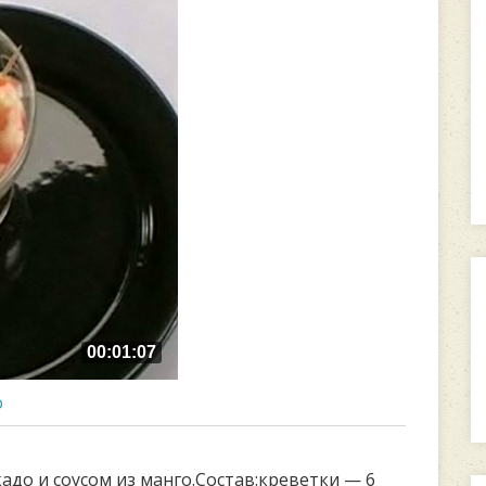
00:01:07
о
адо и соусом из манго.Состав:креветки — 6