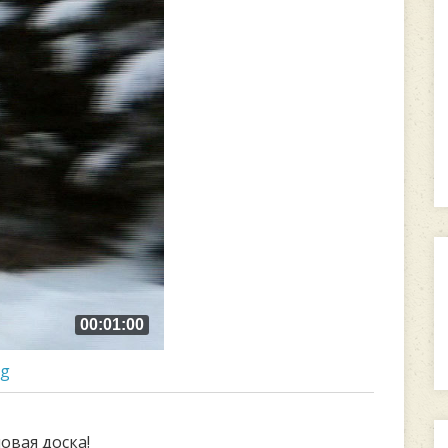
00:01:00
ng
овая доска!