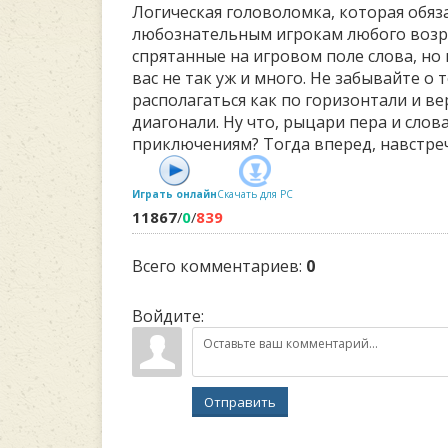
Логическая головоломка, которая обяз
любознательным игрокам любого возр
спрятанные на игровом поле слова, но
вас не так уж и много. Не забывайте о 
располагаться как по горизонтали и ве
диагонали. Ну что, рыцари пера и слов
приключениям? Тогда вперед, навстреч
Играть онлайн
Скачать для
PC
11867
/
0
/
839
Всего комментариев
:
0
Войдите:
Отправить