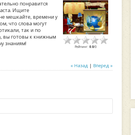
ательно понравится
аста. Ищите
 не мешкайте, времени у
том, что слова могут
ртикали, так и по
а, вы готовы к книжным
у знаниям!
Рейтинг
:
0.0
/
0
« Назад
|
Вперед »