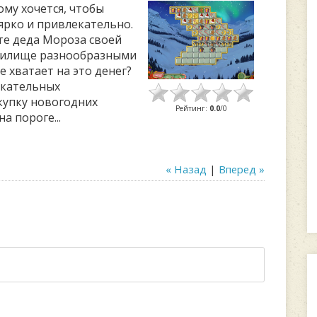
ому хочется, чтобы
ярко и привлекательно.
йте деда Мороза своей
 жилище разнообразными
 хватает на это денег?
екательных
купку новогодних
Рейтинг
:
0.0
/
0
а пороге...
« Назад
|
Вперед »