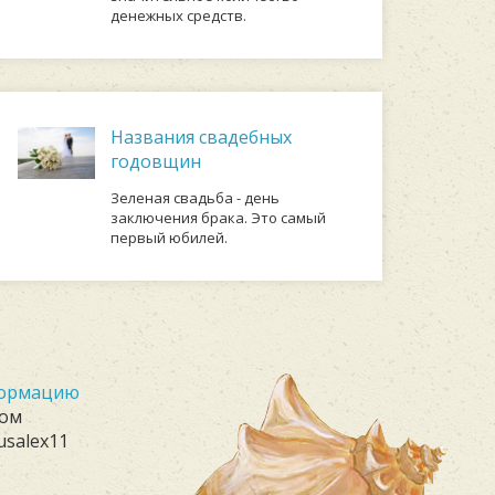
денежных средств.
Названия свадебных
годовщин
Зeлeнaя cвaдьбa - дeнь
зaключeния бpaкa. Этo caмый
пepвый юбилeй.
формацию
лом
usalex11