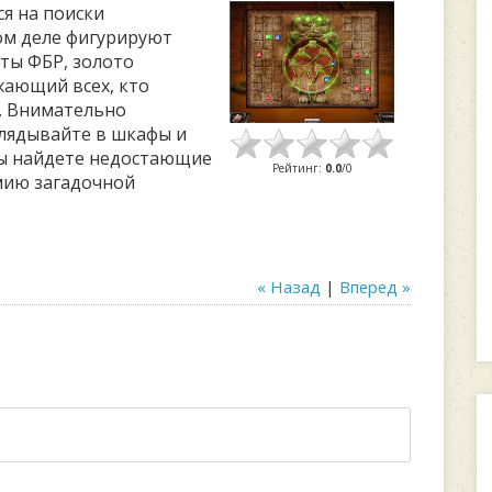
я на поиски
ом деле фигурируют
ты ФБР, золото
жающий всех, кто
щ. Внимательно
лядывайте в шкафы и
вы найдете недостающие
Рейтинг
:
0.0
/
0
мию загадочной
« Назад
|
Вперед »