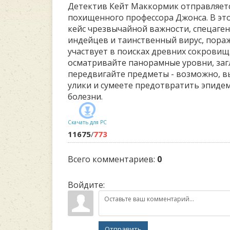
Детектив Кейт Маккормик отправляетс
похищенного профессора Джонса. В эт
кейс чрезвычайной важности, спецаген
индейцев и таинственный вирус, пора
участвует в поисках древних сокрови
осматривайте панорамные уровни, заг
передвигайте предметы - возможно, 
улики и сумеете предотвратить эпиде
болезни.
Скачать для
PC
11675
/
773
Всего комментариев
:
0
Войдите:
Отправить