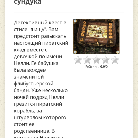
сундука
Детективный квест в
стиле "я ищу". Вам
предстоит разыскать
настоящий пиратский
клад вместе с
девочкой по имени
Нелли. Ее бабушка
Рейтинг
:
0.0
/
0
была вождем
знаменитой
флибустьерской
банды. Уже несколько
ночей подряд Нелли
грезится пиратский
корабль, за
штурвалом которого
стоит ее
родственница. В
компании Нелли вы