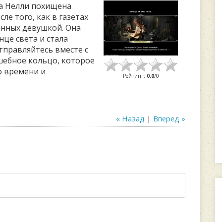
ра Нелли похищена
ле того, как в газетах
анных девушкой. Она
це света и стала
тправляйтесь вместе с
шебное кольцо, которое
о времени и
Рейтинг
:
0.0
/
0
« Назад
|
Вперед »