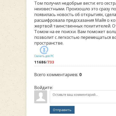
Том получил недобрые вести: его сест
неизвестными. Произошло это сразу пос
появилась новость об открытиях, сдел
расшифровала предсказания Майя о кон
жертвой таинственных похитителей. О
Томом на ее поиски. Вам поможет вол
позволит с легкостью перемещаться в
пространстве.
Скачать для
PC
11686
/
733
Всего комментариев
:
0
Войдите:
Отправить