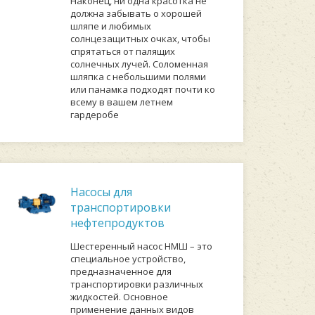
Наконец, ни одна красотка не
должна забывать о хорошей
шляпе и любимых
солнцезащитных очках, чтобы
спрятаться от палящих
солнечных лучей. Соломенная
шляпка с небольшими полями
или панамка подходят почти ко
всему в вашем летнем
гардеробе
Насосы для
транспортировки
нефтепродуктов
Шестеренный насос НМШ – это
специальное устройство,
предназначенное для
транспортировки различных
жидкостей. Основное
применение данных видов