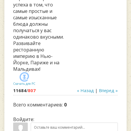
успеха в том, что
самые простые и
самые изысканные
блюда должны
получаться у вас
одинаково вкусными.
Развивайте
ресторанную
империю в Нью-
Йорке, Париже и на
Мальдивах!
Скачать для
PC
11684
/
807
« Назад
|
Вперед »
Всего комментариев
:
0
Войдите: