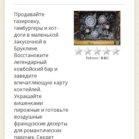
Продавайте
газировку,
гамбургеры и хот-
доги в маленькой
закусочной в
Бруклине.
Восстановите
Рейтинг
:
0.0
/
0
легендарный
ковбойский бар и
заведите
впечатляющую карту
коктейлей.
Украшайте
вишенками
пирожные и готовьте
воздушные
французские десерты
для романтических
парочек. Секрет