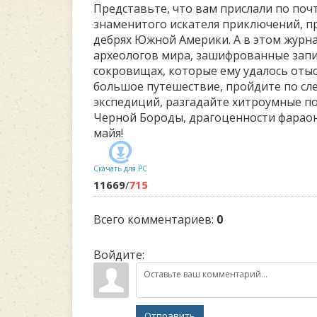
Представьте, что вам прислали по поч
знаменитого искателя приключений, п
дебрях Южной Америки. А в этом журна
археологов мира, зашифрованные запи
сокровищах, которые ему удалось отыс
большое путешествие, пройдите по с
экспедиций, разгадайте хитроумные по
Черной Бороды, драгоценности фараон
майя!
Скачать для
PC
11669
/
715
Всего комментариев
:
0
Войдите:
Отправить