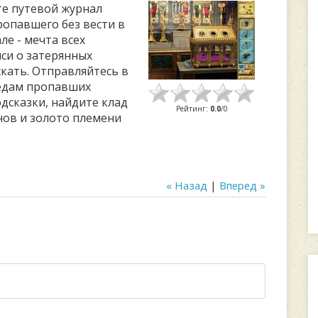
те путевой журнал
ропавшего без вести в
ле - мечта всех
си о затерянных
кать. Отправляйтесь в
ледам пропавших
дсказки, найдите клад
Рейтинг
:
0.0
/
0
ов и золото племени
« Назад
|
Вперед »