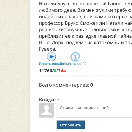
Натали Брукс возвращается! Таинствен
любимого деда. Взамен жулики требую
индейских кладов, поисками которых 
профессор Брукс. Сможет ли Натали на
решить хитроумные головоломки, кажд
приблизит ее к разгадке главной тайн
Нью-Йорк, подземные катакомбы и та
Гувера.
Играть онлайн
Скачать для
PC
11766
/
0
/
744
Всего комментариев
:
0
Войдите:
Отправить