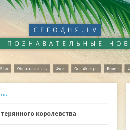
СЕГОДНЯ.LV
И ПОЗНАВАТЕЛЬНЫЕ НО
Блог
Обратная связь
Фото
Онлайн игры
Видео
Ф
тов
атерянного королевства