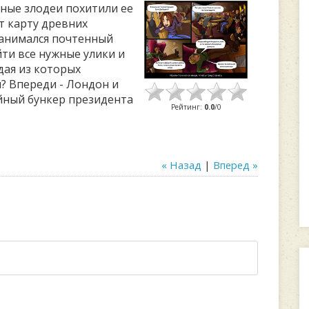
ные злодеи похитили ее
т карту древних
занимался почтенный
йти все нужные улики и
ая из которых
ы? Впереди - Лондон и
йный бункер президента
Рейтинг
:
0.0
/
0
« Назад
|
Вперед »