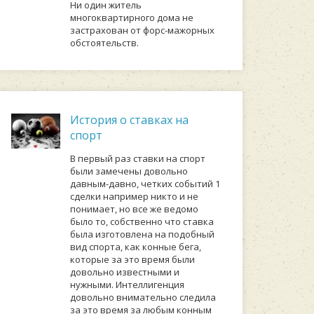
Ни один житель
многоквартирного дома не
застрахован от форс-мажорных
обстоятельств.
История о ставках на
спорт
В первый раз ставки на спорт
были замечены довольно
давным-давно, четких событий 1
сделки например никто и не
понимает, но все же ведомо
было то, собственно что ставка
была изготовлена на подобный
вид спорта, как конные бега,
которые за это время были
довольно известными и
нужными. Интеллигенция
довольно внимательно следила
за это время за любым конным