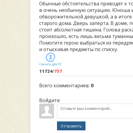
Обычные обстоятельства приводят к то
в очень необычную ситуацию. Юноша и
обворожительной девушкой, а в итоге о
старого дома. Дверь заперта. В доме, п
стоит абсолютная тишина. Голова раска
произошло, есть лишь весьма туманные
Помогите герою выбраться из передря
и отыскивая предметы по списку.
Скачать для
PC
11724
/
757
Всего комментариев
:
0
Войдите:
Отправить