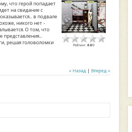
му, что герой попадает
дет на свидание с
казывается... в подвале
охоже, никого нет -
лывается. О том, что
 представления...
ги, решая головоломки
Рейтинг
:
0.0
/
0
« Назад
|
Вперед »