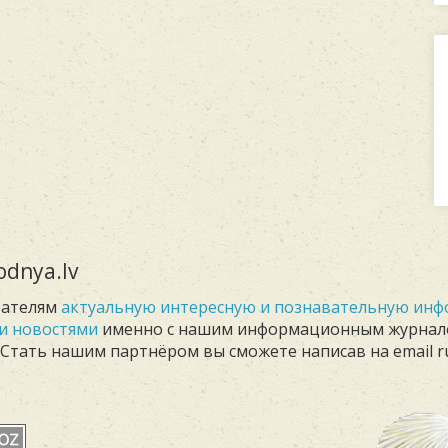
dnya.lv
тателям
актуальную интересную и познавательную ин
и новостями
именно с нашим информационным журна
. Стать нашим партнёром вы сможете написав на email r