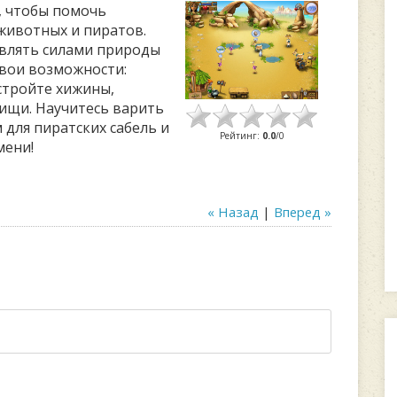
, чтобы помочь
 животных и пиратов.
авлять силами природы
свои возможности:
стройте хижины,
ищи. Научитесь варить
 для пиратских сабель и
Рейтинг
:
0.0
/
0
мени!
« Назад
|
Вперед »