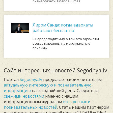
бизнес-газеты Financial Times.
Лиром Санда: когда адвокаты
работают бесплатно
В народе ходит миф о том, что адвокаты
всегда нацелены на максимальную
прибыль.
Сайт интересных новостей Segodnya.lv
Портал
Segodnya.lv
предлагает своим читателям
актуальную интересную и познавательную
информацию
на сегодняйший день. Следите за
свежими новостями
именно с нашим
информационным журналом
интересных и
познавательных новостей
. Стать нашим партнёром
вы сможете написав на email rusalex11 [at] live [dot]