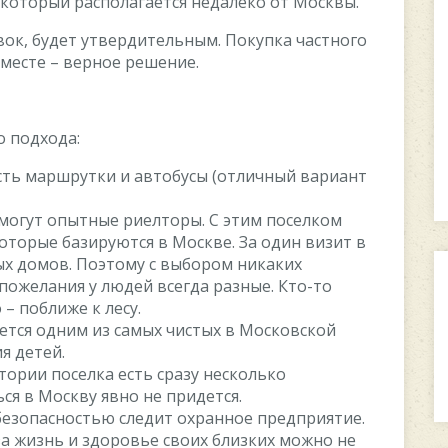
который располагается недалеко от Москвы.
вок, будет утвердительным. Покупка частного
 месте – верное решение.
 подхода:
Есть маршрутки и автобусы (отличный вариант
огут опытные риелторы. С этим поселком
оторые базируются в Москве. За один визит в
ых домов. Поэтому с выбором никаких
 пожелания у людей всегда разные. Кто-то
 – поближе к лесу.
ается одним из самых чистых в Московской
ия детей.
тории поселка есть сразу несколько
ся в Москву явно не придется.
безопасностью следит охранное предприятие.
а жизнь и здоровье своих близких можно не