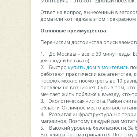
Монтевиль – это коттеджный поселок, 
Ответ на вопрос, вынесенный в заголо
дома или коттеджа в этом прекрасном
Основные преимущества
Перечислим достоинства описываемого
1. До Москвы – всего 30 минут езды. 
для людей без авто).
2. Быстро
купить дом в монтевиль
пом
работают практически все агентства, к
поселок можно посмотреть до 10 разн
проблем не возникнет. Суть в том, что
мечтает жить поближе к въезду, кто-то
3. Экологическая чистота. Район счит
области. Отличное место для воспитан
4. Развитая инфраструктура. На терри
магазинов. Поэтому каждый раз мотать
5. Высокий уровень безопасности. За 
Все улицы просматриваются. Поэтому з