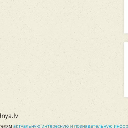
nya.lv
телям
актуальную интересную и познавательную инф